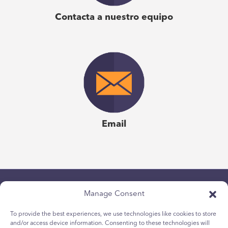
toman decisiones, organizan su mundo y responden a las
Contacta a nuestro equipo
personas que los rodean. Como dijo uno de mis
asistentes el año pasado, "hace posible hablar de cosas
personales de manera impersonal". No puedo
imaginarme haciendo el trabajo que hago en la formación
de habilidades de comunicación y gestión sin
Emergenetics".
Erik Kieser
| El gurú del conflicto
Email
Manage Consent
To provide the best experiences, we use technologies like cookies to store
and/or access device information. Consenting to these technologies will