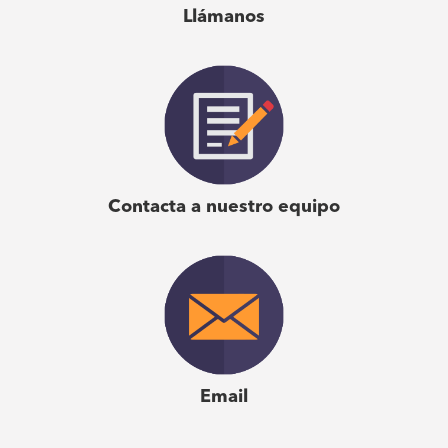
Emergenetics. Es uno de nuestros talleres más
Llámanos
valorados. Emergenetics ayuda a nuestros empleados
a convertirse en una versión aún mejor de sí mismos.
Se conocen mejor a sí mismos y convierte los juicios
en oportunidades dentro de los equipos”.
Jacqueline Eeken
| Gerente de Aprendizaje y
Contacta a nuestro equipo
Desarrollo, hoteles citizen
Email