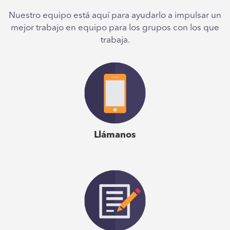
Nuestro equipo está aquí para ayudarlo a impulsar un
través de una comprensión más profunda de las
mejor trabajo en equipo para los grupos con los que
preferencias de pensamiento y comportamiento”
Alvin
trabaja.
Zhang
| Director de Red Airship Holdings Pte Ltd
“Como una organización centrada en las personas que
practica la agilidad, Emergenetics es una herramienta
invaluable que permite a nuestra gente colaborar mejor a
través de una comprensión más profunda de las
Llámanos
preferencias de pensamiento y comportamiento”
Alvin
Zhang
| Director de Red Airship Holdings Pte Ltd